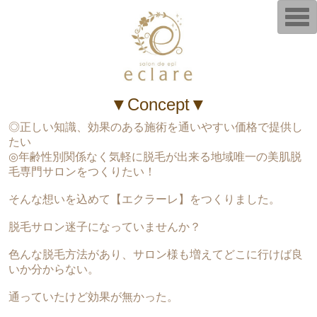
T
o
g
g
l
e
n
a
v
▼Concept▼
i
g
◎正しい知識、効果のある施術を通いやすい価格で提供し
a
t
たい
i
◎年齢性別関係なく気軽に脱毛が出来る地域唯一の美肌脱
o
毛専門サロンをつくりたい！
n
そんな想いを込めて【エクラーレ】をつくりました。
脱毛サロン迷子になっていませんか？
色んな脱毛方法があり、サロン様も増えてどこに行けば良
いか分からない。
通っていたけど効果が無かった。